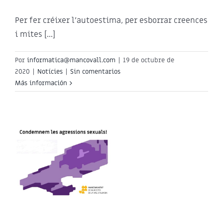
Per fer créixer l'autoestima, per esborrar creences
i mites [...]
Por
informatica@mancovall.com
|
19 de octubre de
2020
|
Notícies
|
Sin comentarios
Más información
a
i