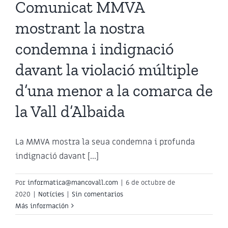
r
Comunicat MMVA
a
mostrant la nostra
condemna i indignació
davant la violació múltiple
d’una menor a la comarca de
la Vall d’Albaida
La MMVA mostra la seua condemna i profunda
indignació davant [...]
Por
informatica@mancovall.com
|
6 de octubre de
2020
|
Notícies
|
Sin comentarios
Más información